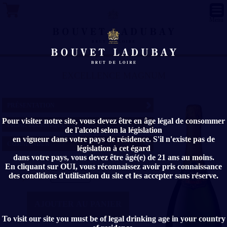
Menu
EXCELLENCE MAGNUM
PRÉSENTATION
Pour visiter notre site, vous devez être en âge légal de consommer
FICHE TECHNIQUE
Ce Crémant de Loire Brut élaboré à partir
de l'alcool selon la législation
de l'assemblage du Chenin Blanc et du
en vigueur dans votre pays de résidence. S'il n'existe pas de
COMMANDER
Chardonnay, issus des crus les plus fins,
Millésime :
législation à cet égard
dévoile beaucoup de finesse et un caractère
Blanc Brut
dans votre pays, vous devez être âgé(e) de 21 ans au moins.
En cliquant sur OUI, vous réconnaissez avoir pris connaissance
gourmand et harmonieux.
Appellation
141,00 €
des conditions d'utilisation du site et les accepter sans réserve.
Crémant de Loire AOP - Blanc - Brut
Méthode traditionnelle :
Oui
AJOUTER AU PANIER
Cépages :
Chenin - Chardonnay
To visit our site you must be of legal drinking age in your country
Degré d'alcool :